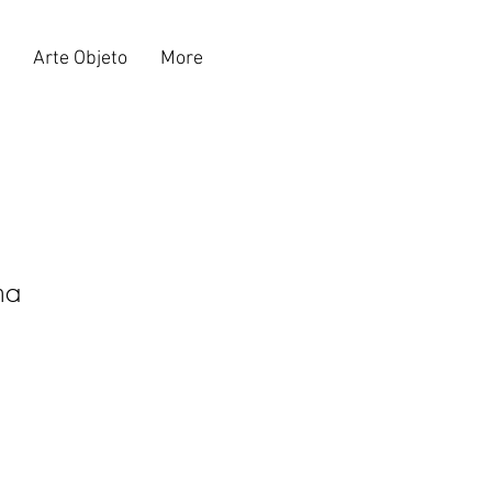
Arte Objeto
More
ma
ecio